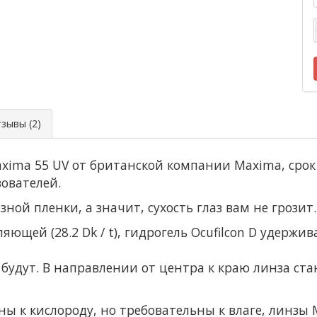
ывы (2)
xima 55 UV от британской компании Maxima, срок
зователей.
ной пленки, а значит, сухость глаз вам не грозит.
ющей (28.2 Dk / t), гидрогель Ocufilcon D удерж
 будут. В направлении от центра к краю линза ст
ы к кислороду, но требовательны к влаге, линзы 