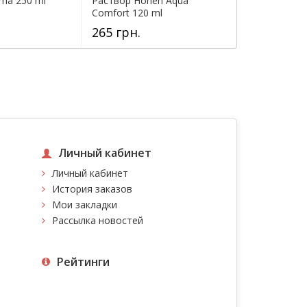
ma 250 ml
Раствор Horien Aqua
Капли для гл
Comfort 120 ml
Drops 3ml
265 грн.
0 грн.
Личный кабинет
Личный кабинет
История заказов
Мои закладки
Рассылка новостей
Рейтинги