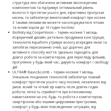
структура лінз збагачена активним зволожуючим
компонентом та підтримує оптимальний рівень
вологості протягом усього дня, ефективно пропускає
кисень та забезпечує винятковий комфорт при носінні.
З такими лінзами ви можете насолоджуватися чітким
та ясним зором до 16 годин поспіль!
Biofinity від CooperVision – термін носіння 1 місяць.
Асферичний дизайн, ретельно продумана конструкція,
технологія Aquaform утримує вологу всередині лінзи та
запобігає пересиханню очей, що доречно для
активного способу життя. Ідеально підходять для
довгої роботи за комп'ютером, для перегляду фільмів,
прогулянок у будь-який час, дарують комфорт і свободу
дій.
ULTRA® Bausc&Lomb – термін носіння 1 місяць.
Унікальне поєднання технологій забезпечує повний
комфорт протягом усього часу носіння, незалежно від
умов: ясний та чіткий зір навіть після довгих годин
роботи; легкість сприйняття при інтенсивному
навантаженні на очі, будь то робота з комп'ютером,
смартфоном або іншими цифровими пристроями;
комфорт у будь-яких повсякденних ситуаціях, від