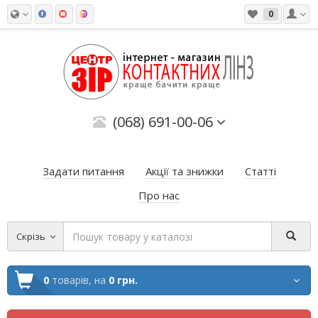
0
(068) 691-00-06
Задати питання
Акції та знижки
Статті
Про нас
Скрізь
0
товарів,
на
0 грн.