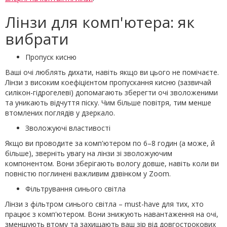
Лінзи для комп'ютера: як
вибрати
Пропуск кисню
Ваші очі люблять дихати, навіть якщо ви цього не помічаєте.
Лінзи з високим коефіцієнтом пропускання кисню (зазвичай
силікон-гідрогелеві) допомагають зберегти очі зволоженими
та уникають відчуття піску. Чим більше повітря, тим менше
втомлених поглядів у дзеркало.
Зволожуючі властивості
Якщо ви проводите за комп'ютером по 6–8 годин (а може, й
більше), зверніть увагу на лінзи зі зволожуючим
компонентом. Вони зберігають вологу довше, навіть коли ви
повністю поглинені важливим дзвінком у Zoom.
Фільтрування синього світла
Лінзи з фільтром синього світла – must-have для тих, хто
працює з комп'ютером. Вони знижують навантаження на очі,
зменшують втому та захищають ваш зір від довгострокових