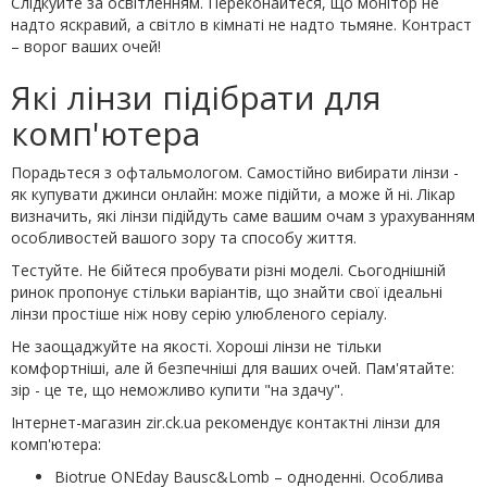
Слідкуйте за освітленням. Переконайтеся, що монітор не
надто яскравий, а світло в кімнаті не надто тьмяне. Контраст
– ворог ваших очей!
Які лінзи підібрати для
комп'ютера
Порадьтеся з офтальмологом. Самостійно вибирати лінзи -
як купувати джинси онлайн: може підійти, а може й ні. Лікар
визначить, які лінзи підійдуть саме вашим очам з урахуванням
особливостей вашого зору та способу життя.
Тестуйте. Не бійтеся пробувати різні моделі. Сьогоднішній
ринок пропонує стільки варіантів, що знайти свої ідеальні
лінзи простіше ніж нову серію улюбленого серіалу.
Не заощаджуйте на якості. Хороші лінзи не тільки
комфортніші, але й безпечніші для ваших очей. Пам'ятайте:
зір - це те, що неможливо купити "на здачу".
Інтернет-магазин zir.ck.ua рекомендує контактні лінзи для
комп'ютера:
Biotrue ONEday Bausc&Lomb – одноденні. Особлива