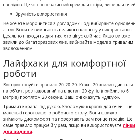
наслідків. Це як сонцезахисний крем для шкіри, лише для очей.
Зручність використання
Не хочете морочитися з доглядом? Тоді вибирайте одноденні
лінзи. Вони не вимагають великого клопоту у використанні і
ідеально підходять для тих, хто цінує свій час. Якщо ви вже
звикли до багаторазових лінз, вибирайте моделі з тривалим
зволоженням.
Лайфхаки для комфортної
роботи
Використовуйте правило 20-20-20. Кожні 20 хвилин дивіться
на об'єкт, розташований на відстані 20 футів (приблизно 6
метрів) протягом 20 секунд. Ваші очі скажуть «дякую».
Тримайте краплі під рукою. Зволожуючі краплі для очей – це
маленькі герої вашого робочого столу. Вони швидко
знімають дискомфорт та повертають вам концентрацію. Це
саме правило працює й у разі, якщо ви використовуєте
лінзи
для водіння
.