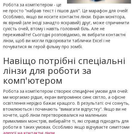
Робота за комп'ютером - це
не просто "набрав текст і пішов далі". Це марафон для очей!
Особливо, якщо ви носите контактні лінзи. Екран монітора,
як вірний (але іноді занадто яскравий) друг, може спричинити
сухість очей, втому і навіть головний біль. Але не
переживайте! Сьогодні розповідаємо, як вибрати контактні
лінзи, щоб ви могли підкорювати таблички Excel і не
почуватися як герой фільму про зомбі.
Навіщо потрібні спеціальні
лінзи для роботи за
комп'ютером
Робота за комп'ютером створює специфічні умови для очей:
ми моргаємо рідше, екран випромінює синє світло, а офісне
освітлення нерідко бажає кращого. В результаті: очі сохнуть,
втомлюються і починають "вимагати відпустку". Якщо ви не
хочете, щоб лінзи перетворювалися на маленьких
примхливих монстрів, вибирайте ті, які справді підходять для
роботи в таких умовах. Особливо якщо відчуваєте симптоми
алергії на контактні лінзи
.