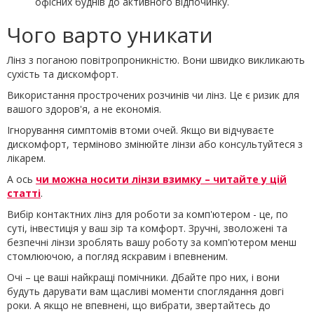
офісних буднів до активного відпочинку.
Чого варто уникати
Лінз з поганою повітропроникністю. Вони швидко викликають
сухість та дискомфорт.
Використання прострочених розчинів чи лінз. Це є ризик для
вашого здоров'я, а не економія.
Ігнорування симптомів втоми очей. Якщо ви відчуваєте
дискомфорт, терміново змінюйте лінзи або консультуйтеся з
лікарем.
А ось
чи можна носити лінзи взимку – читайте у цій
статті
.
Вибір контактних лінз для роботи за комп'ютером - це, по
суті, інвестиція у ваш зір та комфорт. Зручні, зволожені та
безпечні лінзи зроблять вашу роботу за комп'ютером менш
стомлюючою, а погляд яскравим і впевненим.
Очі – це ваші найкращі помічники. Дбайте про них, і вони
будуть дарувати вам щасливі моменти споглядання довгі
роки. А якщо не впевнені, що вибрати, звертайтесь до