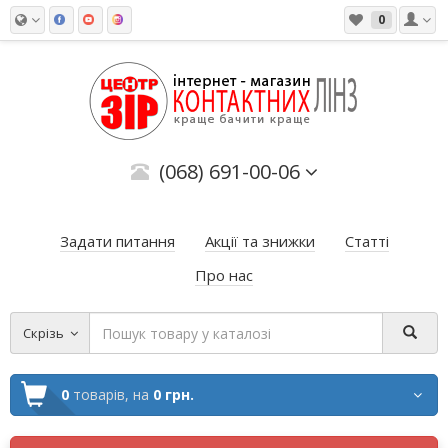
0
(068) 691-00-06
Задати питання
Акції та знижки
Статті
Про нас
Скрізь
0
товарів,
на
0 грн.