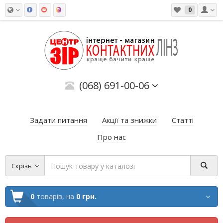
0
(068) 691-00-06
Задати питання
Акції та знижки
Статті
Про нас
Скрізь
0
товарів,
на
0 грн.