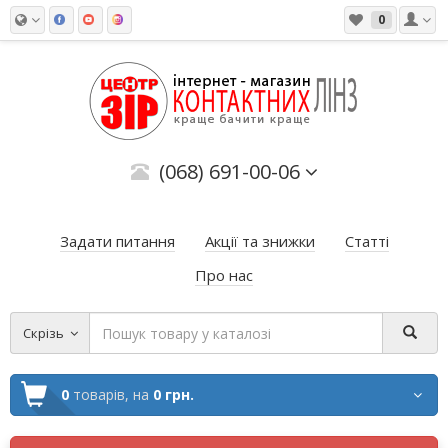
0
(068) 691-00-06
Задати питання
Акції та знижки
Статті
Про нас
Скрізь
0
товарів,
на
0 грн.