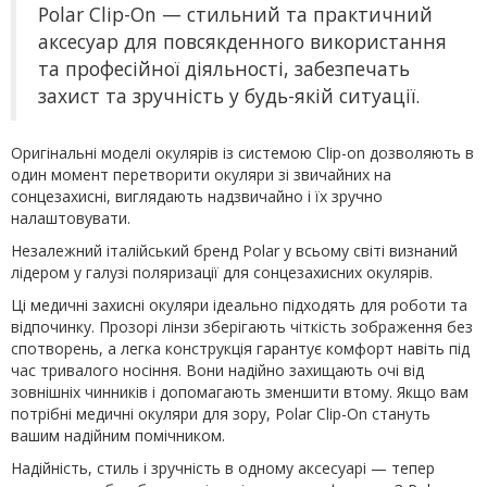
Polar Clip-On — стильний та практичний
аксесуар для повсякденного використання
та професійної діяльності, забезпечать
захист та зручність у будь-якій ситуації.
Оригінальні моделі окулярів із системою Clip-on дозволяють в
один момент перетворити окуляри зі звичайних на
сонцезахисні, виглядають надзвичайно і їх зручно
налаштовувати.
Незалежний італійський бренд Polar у всьому світі визнаний
лідером у галузі поляризації для сонцезахисних окулярів.
Ці медичні захисні окуляри ідеально підходять для роботи та
відпочинку. Прозорі лінзи зберігають чіткість зображення без
спотворень, а легка конструкція гарантує комфорт навіть під
час тривалого носіння. Вони надійно захищають очі від
зовнішніх чинників і допомагають зменшити втому. Якщо вам
потрібні медичні окуляри для зору, Polar Clip-On стануть
вашим надійним помічником.
Надійність, стиль і зручність в одному аксесуарі — тепер