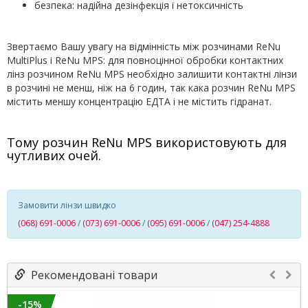
безпека: надійна дезінфекція і нетоксичність
Звертаємо Вашу увагу на відмінність між розчинами ReNu
MultiPlus і ReNu MPS: для повноцінної обробки контактних
лінз розчином ReNu MPS необхідно залишити контактні лінзи
в розчині не менш, ніж на 6 годин, так кака розчин ReNu MPS
містить меншу концентрацію ЕДТА і не містить гідранат.
Тому розчин ReNu MPS використовують для
чутливих очей.
Замовити лінзи швидко
(068) 691-0006
/
(073) 691-0006
/
(095) 691-0006
/
(047) 254-4888
Рекомендовані товари
-15%