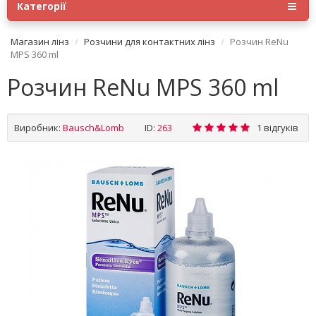
Категорії
Магазин лінз
Розчини для контактних лінз
Розчин ReNu
MPS 360 ml
Розчин ReNu MPS 360 ml
Виробник:
Bausch&Lomb
ID:
263
1 відгуків