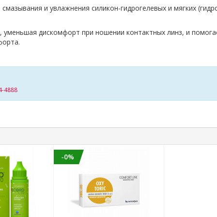
мазывания и увлажнения силикон-гидрогелевых и мягких (гидро
уменьшая дискомфорт при ношении контактных линз, и помогае
форта.
4-4888
-0%