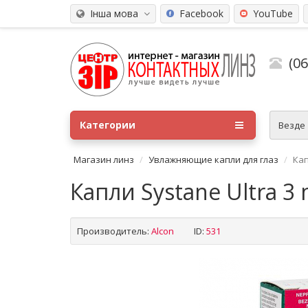
Інша мова
Facebook
YouTube
(0
Категории
Везде
Магазин линз
Увлажняющие капли для глаз
Кап
Капли Systane Ultra 3 
Производитель:
Alсon
ID:
531