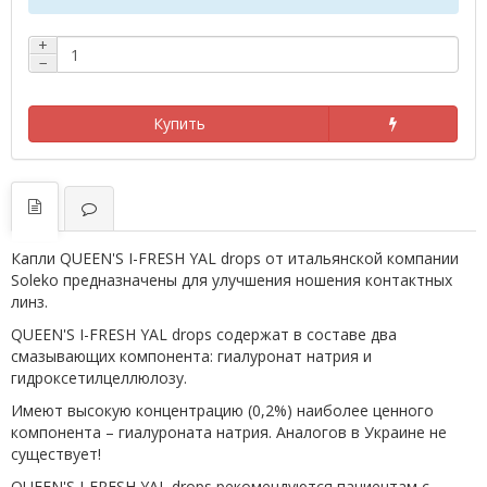
+
−
Купить
Капли QUEEN'S I-FRESH YAL drops от итальянской компании
Soleko предназначены для улучшения ношения контактных
линз.
QUEEN'S I-FRESH YAL drops содержат в составе два
смазывающих компонента: гиалуронат натрия и
гидроксетилцеллюлозу.
Имеют высокую концентрацию (0,2%) наиболее ценного
компонента – гиалуроната натрия. Аналогов в Украине не
существует!
QUEEN'S I-FRESH YAL drops рекомендуются пациентам с