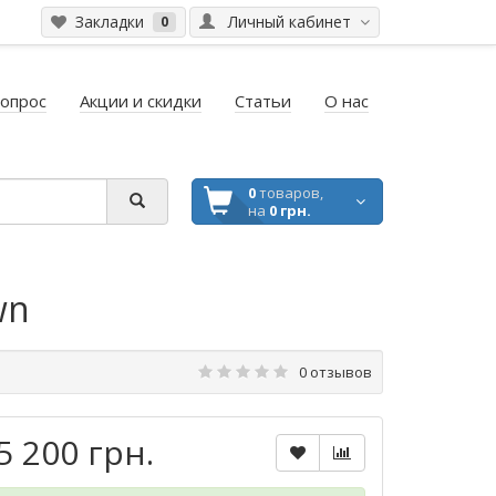
Закладки
Личный кабинет
0
вопрос
Акции и скидки
Статьи
О нас
0
товаров,
на
0 грн.
wn
0 отзывов
5 200 грн.