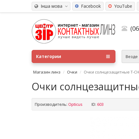
Інша мова
Facebook
YouTube
(0
Категории
Везде
Магазин линз
Очки
Очки солнцезащитные T-CHA
Очки солнцезащитные
Производитель:
Opticus
ID:
603