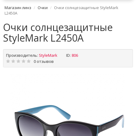
Магазин линз
Очки
Очки солнцезащитные StyleMark
L2450A
Очки солнцезащитные
StyleMark L2450A
Производитель:
StyleMark
ID:
806
0 отзывов