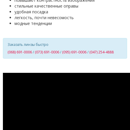
повышают контрастность изображения
стильные качественные оправы
удобная посадка
легкость, почти невесомость
модные тенденции
Заказать линзы быстро
(068) 691-0006
/
(073) 691-0006
/
(095) 691-0006
/
(047) 254-4888