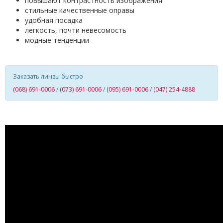
повышают контрастность изображения
стильные качественные оправы
удобная посадка
легкость, почти невесомость
модные тенденции
Заказать линзы быстро
(068) 691-0006
/
(073) 691-0006
/
(095) 691-0006
/
(047) 254-4888