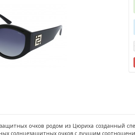
защитных очков родом из Цюриха созданный спец
ных солнцезащитных очков с лучшим соотношение