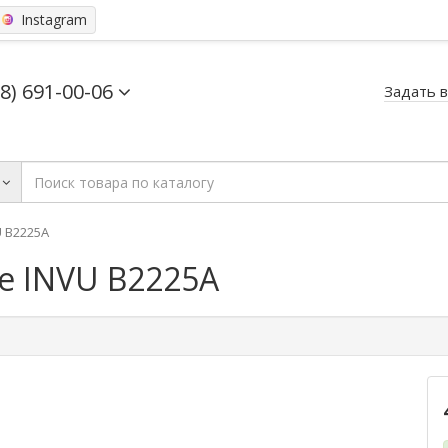
Instagram
68) 691-00-06
Задать 
 B2225A
е INVU B2225A