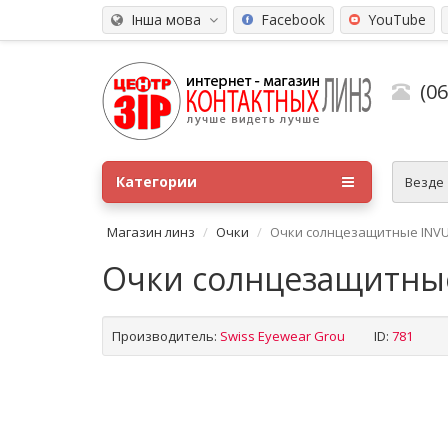
Інша мова
Facebook
YouTube
(0
Категории
Везде
Магазин линз
Очки
Очки солнцезащитные INVU
Очки солнцезащитны
Производитель:
Swiss Eyewear Grou
ID:
781