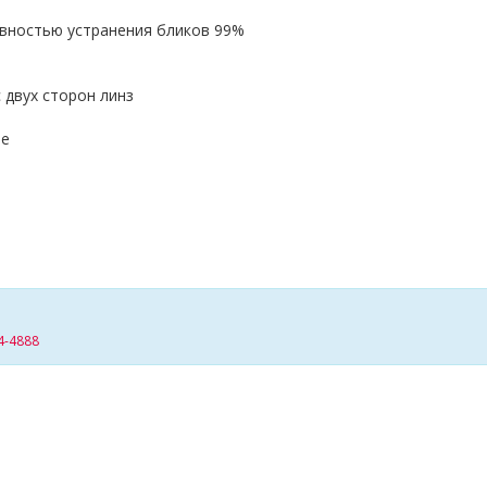
вностью устранения бликов 99%
 двух сторон линз
ие
4-4888