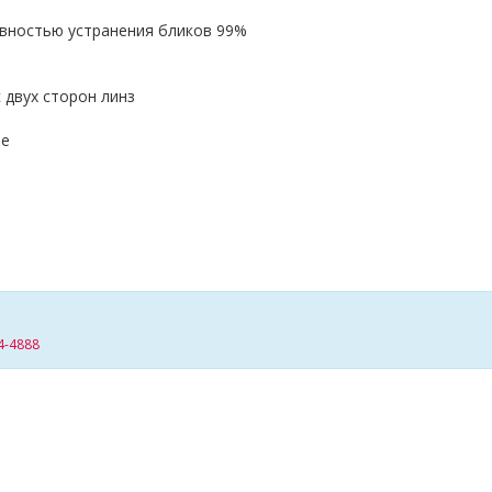
вностью устранения бликов 99%
 двух сторон линз
ие
4-4888