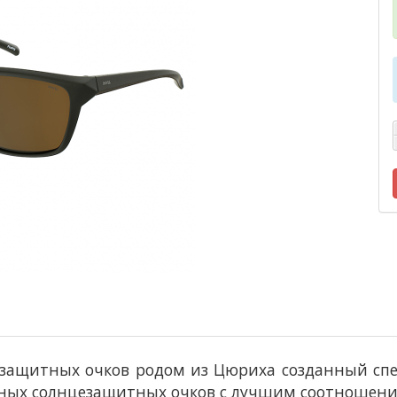
защитных очков родом из Цюриха созданный спец
ных солнцезащитных очков с лучшим соотношение