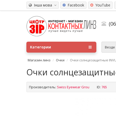
Інша мова
Facebook
YouTube
(0
Категории
Везде
Магазин линз
Очки
Очки солнцезащитные INVU
Очки солнцезащитны
Производитель:
Swiss Eyewear Grou
ID:
765