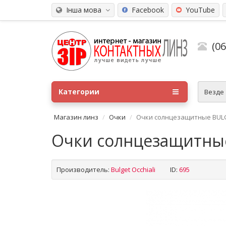
Інша мова
Facebook
YouTube
(0
Категории
Везде
Магазин линз
Очки
Очки солнцезащитные BULG
Очки солнцезащитные
Производитель:
Bulget Occhiali
ID:
695