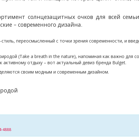
ссортимент солнцезащитных очков для всей сем
ские – современного дизайна.
-стиль, переосмысленный с точки зрения современности, и введ
родой (Take a breath in the nature), напоминая как важно для с
к активному отдыху – вот актуальный девиз бренда Bulget.
деляются своим модным и современным дизайном.
родой
4-4888