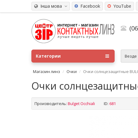
Інша мова
Facebook
YouTube
(0
Категории
Везде
Магазин линз
Очки
Очки солнцезащитные BULG
Очки солнцезащитные
Производитель:
Bulget Occhiali
ID:
681