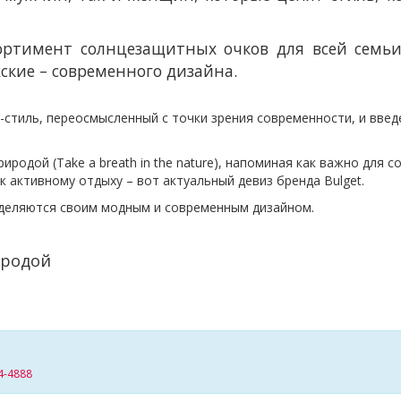
ссортимент солнцезащитных очков для всей сем
ские – современного дизайна.
-стиль, переосмысленный с точки зрения современности, и введ
родой (Take a breath in the nature), напоминая как важно для с
к активному отдыху – вот актуальный девиз бренда Bulget.
деляются своим модным и современным дизайном.
родой
4-4888