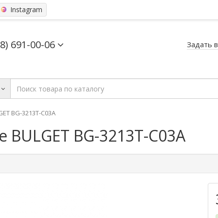
Instagram
68) 691-00-06
Задать 
ET BG-3213T-C03A
 BULGET BG-3213T-C03A