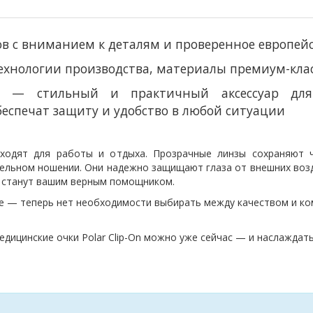
ков с вниманием к деталям и проверенное европей
нологии производства, материалы премиум-класс
On — стильный и практичный аксессуар для
беспечат защиту и удобство в любой ситуации
ходят для работы и отдыха. Прозрачные линзы сохраняют ч
ельном ношении. Они надежно защищают глаза от внешних возд
On станут вашим верным помощником.
е — теперь нет необходимости выбирать между качеством и комф
медицинские очки Polar Clip-On можно уже сейчас — и наслажд