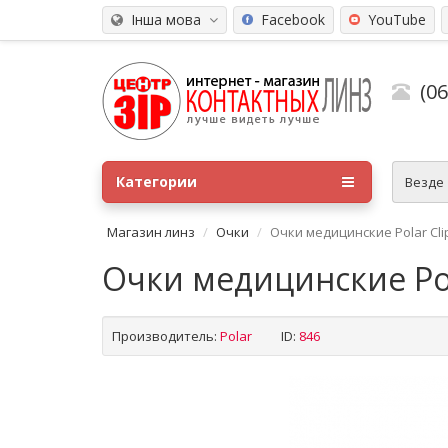
Інша мова
Facebook
YouTube
(0
Категории
Везде
Магазин линз
Очки
Очки медицинские Polar Clip
Очки медицинские Pola
Производитель:
Polar
ID:
846