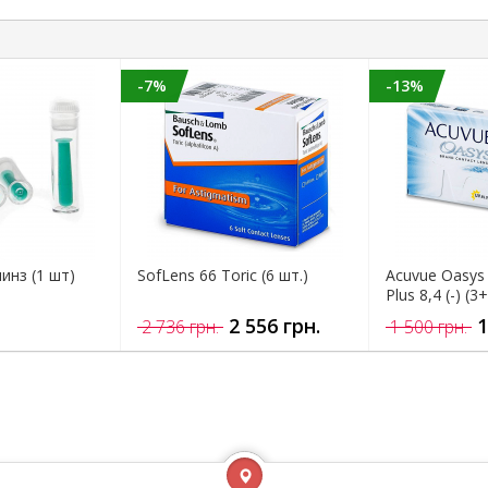
-7%
-13%
инз (1 шт)
SofLens 66 Toric (6 шт.)
Acuvue Oasys 
Plus 8,4 (-) (3+
2 556 грн.
1
2 736 грн.
1 500 грн.