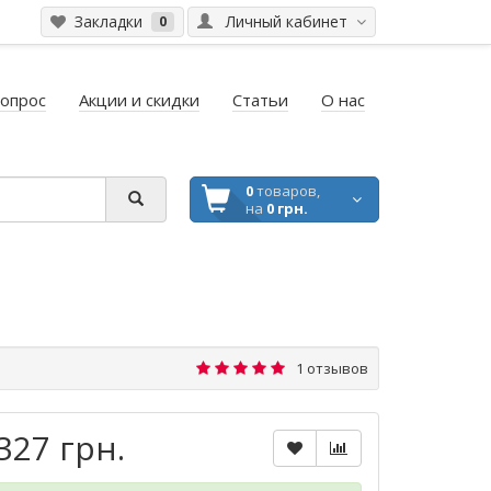
Закладки
Личный кабинет
0
вопрос
Акции и скидки
Статьи
О нас
0
товаров,
на
0 грн.
1 отзывов
327 грн.