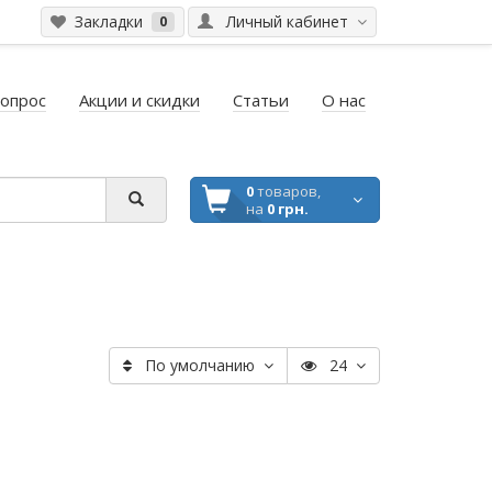
Закладки
Личный кабинет
0
вопрос
Акции и скидки
Статьи
О нас
0
товаров,
на
0 грн.
По умолчанию
24