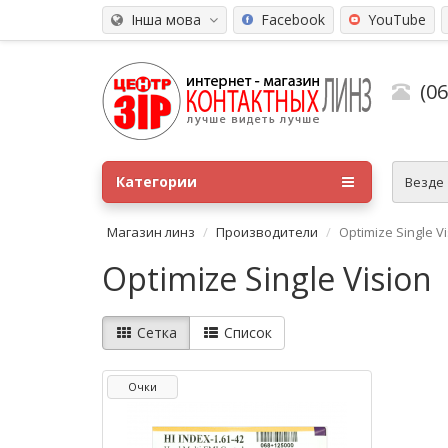
Інша мова
Facebook
YouTube
(0
Категории
Везде
Магазин линз
Производители
Optimize Single V
Optimize Single Vision
Сетка
Список
Очки