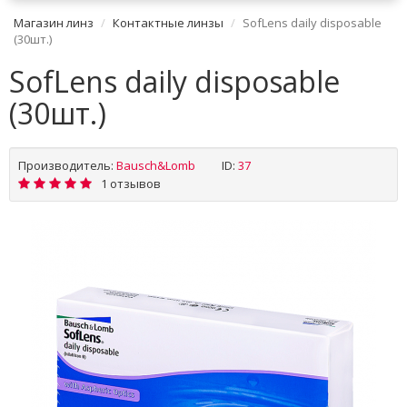
Магазин линз
Контактные линзы
SofLens daily disposable
(30шт.)
SofLens daily disposable
(30шт.)
Производитель:
Bausch&Lomb
ID:
37
1 отзывов