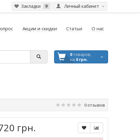
Закладки
Личный кабинет
0
вопрос
Акции и скидки
Статьи
О нас
0
товаров,
на
0 грн.
0 отзывов
720 грн.