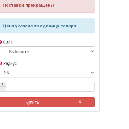
Поставки прекращены
Цена указана за единицу товара
Сила
Радиус
+
−
Купить