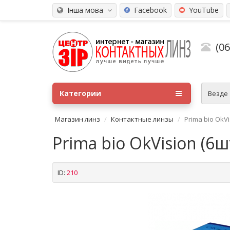
Інша мова
Facebook
YouTube
(0
Категории
Везде
Магазин линз
Контактные линзы
Prima bio OkVi
Prima bio OkVision (6ш
ID:
210