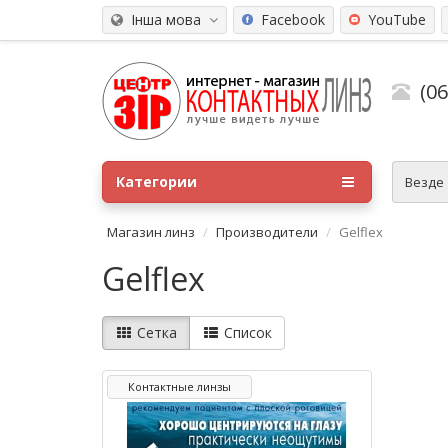
Інша мова
Facebook
YouTube
(0
Категории
Везде
Магазин линз
Производители
Gelflex
Gelflex
Сетка
Список
Контактные линзы