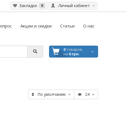
Закладки
Личный кабинет
0
вопрос
Акции и скидки
Статьи
О нас
0
товаров,
на
0 грн.
По умолчанию
24