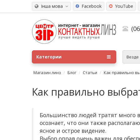
Інша мова
Facebook
YouTube
(0
Категории
Везде
Магазин линз
Блог
Статьи
Как правильно вы
Как правильно выбра
Большинство людей тратят много в
осознает, что они также располаг
ясное и острое видение.
Выбор оправ очень важен для обес