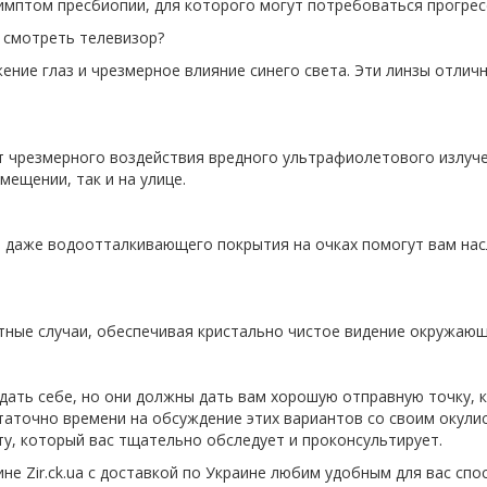
симптом пресбиопии, для которого могут потребоваться прогрес
 смотреть телевизор?
ние глаз и чрезмерное влияние синего света. Эти линзы отлич
т чрезмерного воздействия вредного ультрафиолетового излуч
ещении, так и на улице.
ли даже водоотталкивающего покрытия на очках помогут вам на
тные случаи, обеспечивая кристально чистое видение окружающ
дать себе, но они должны дать вам хорошую отправную точку, 
статочно времени на обсуждение этих вариантов со своим окули
сту, который вас тщательно обследует и проконсультирует.
ине Zir.ck.ua с доставкой по Украине любим удобным для вас сп