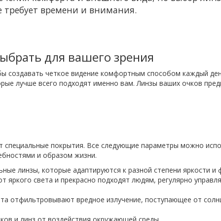
е требует времени и внимания.
выбрать для вашего зрения
обы создавать четкое видение комфортным способом каждый ден
орые лучше всего подходят именно вам. Линзы ваших очков пре
ют специальные покрытия. Все следующие параметры можно испо
ебностями и образом жизни.
ные линзы, которые адаптируются к разной степени яркости и 
т яркого света и прекрасно подходят людям, регулярно управ
та отфильтровывают вредное излучение, поступающее от солнц
ков и линз от воздействия окружающей среды.