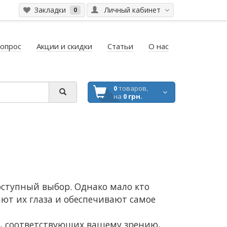
Закладки
Личный кабинет
0
вопрос
Акции и скидки
Статьи
О нас
0
товаров,
на
0 грн.
оступный выбор. Однако мало кто
ют их глаза и обеспечивают самое
з, соответствующих вашему зрению,