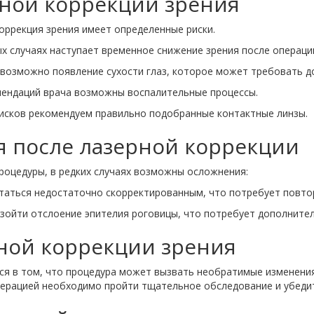
рной коррекции зрения
коррекция зрения имеет определенные риски.
х случаях наступает временное снижение зрения после операци
и возможно появление сухости глаз, которое может требовать 
мендаций врача возможны воспалительные процессы.
рисков рекомендуем правильно подобранные контактные линзы.
 после лазерной коррекции
роцедуры, в редких случаях возможны осложнения:
таться недостаточно скорректированным, что потребует повто
изойти отслоение эпителия роговицы, что потребует дополнител
рной коррекции зрения
ся в том, что процедура может вызвать необратимые изменения
перацией необходимо пройти тщательное обследование и убедит