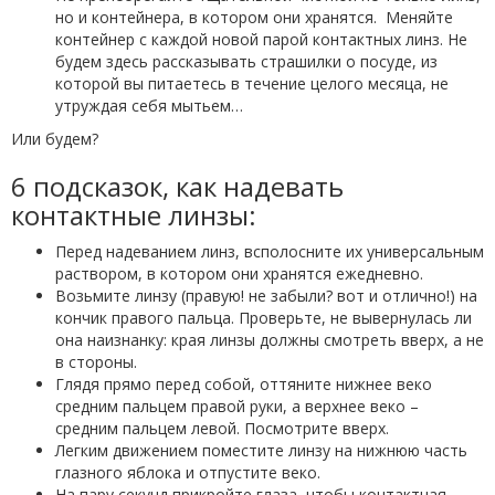
но и контейнера, в котором они хранятся. Меняйте
контейнер с каждой новой парой контактных линз. Не
будем здесь рассказывать страшилки о посуде, из
которой вы питаетесь в течение целого месяца, не
утруждая себя мытьем…
Или будем?
6 подсказок, как надевать
контактные линзы:
Перед надеванием линз, всполосните их универсальным
раствором, в котором они хранятся ежедневно.
Возьмите линзу (правую! не забыли? вот и отлично!) на
кончик правого пальца. Проверьте, не вывернулась ли
она наизнанку: края линзы должны смотреть вверх, а не
в стороны.
Глядя прямо перед собой, оттяните нижнее веко
средним пальцем правой руки, а верхнее веко –
средним пальцем левой. Посмотрите вверх.
Легким движением поместите линзу на нижнюю часть
глазного яблока и отпустите веко.
На пару секунд прикройте глаза, чтобы контактная