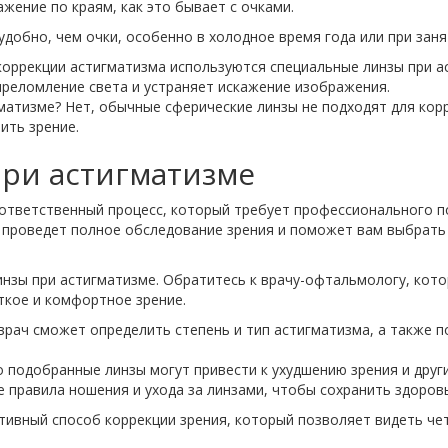
жение по краям, как это бывает с очками.
добно, чем очки, особенно в холодное время года или при заня
коррекции астигматизма используются специальные линзы при а
реломление света и устраняет искажение изображения.
атизме? Нет, обычные сферические линзы не подходят для кор
ить зрение.
при астигматизме
 ответственный процесс, который требует профессионального п
проведет полное обследование зрения и поможет вам выбрать 
нзы при астигматизме. Обратитесь к врачу-офтальмологу, кот
ткое и комфортное зрение.
врач сможет определить степень и тип астигматизма, а также п
 подобранные линзы могут привести к ухудшению зрения и друг
 правила ношения и ухода за линзами, чтобы сохранить здоровь
тивный способ коррекции зрения, который позволяет видеть чет