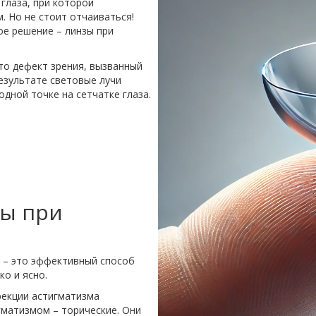
глаза, при которой
 Но не стоит отчаиваться!
е решение – линзы при
то дефект зрения, вызванный
езультате световые лучи
дной точке на сетчатке глаза.
зы при
е – это эффективный способ
ко и ясно.
рекции астигматизма
гматизмом – торические. Они