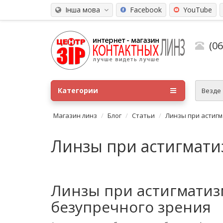
Інша мова
Facebook
YouTube
(0
Категории
Везде
Магазин линз
Блог
Статьи
Линзы при астиг
Линзы при астигмати
Линзы при астигматизм
безупречного зрения