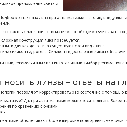
вильное преломление света и
Подбор контактных линз при астигматизме – это индивидуальный
ений.
е контактных линз при астигматизме необходимо учитывать сл
 сложная конструкция линз потребуется.
ым, и для каждого типа существуют свои виды линз.
я или силикон-гидрогеля. Силикон-гидрогелевые линзы обеспеч
льными, ежемесячными или квартальными. Выбор режима ношени
и носить линзы – ответы на 
хнологии позволяют корректировать это состояние с помощью 
игматизме? Да, при астигматизме можно носить линзы. Более то
рения по сравнению с очками.
но?
игматизме обеспечивают более широкие поля зрения, чем очки, 