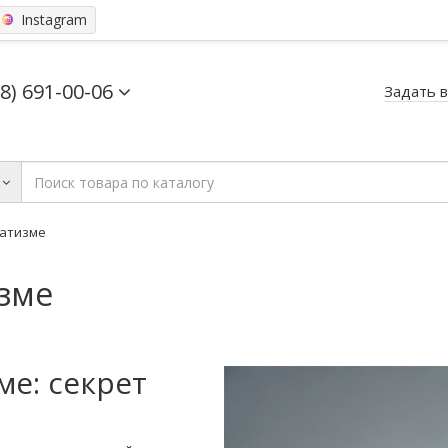
Instagram
68) 691-00-06
Задать 
матизме
зме
е: секрет