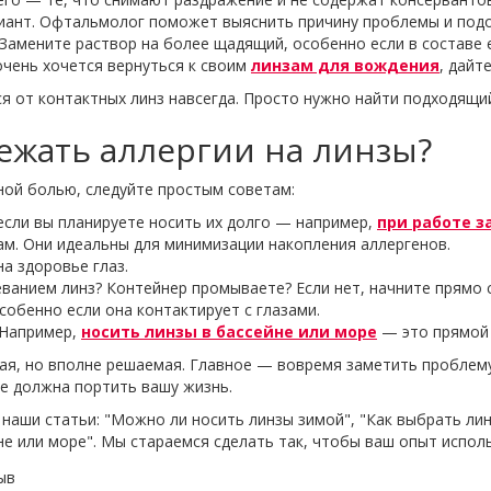
риант. Офтальмолог поможет выяснить причину проблемы и под
 Замените раствор на более щадящий, особенно если в составе 
очень хочется вернуться к своим
линзам для вождения
, дайт
я от контактных линз навсегда. Просто нужно найти подходящий
ежать аллергии на линзы?
ной болью, следуйте простым советам:
сли вы планируете носить их долго — например,
при работе 
м. Они идеальны для минимизации накопления аллергенов.
а здоровье глаз.
еванием линз? Контейнер промываете? Если нет, начните прямо 
собенно если она контактирует с глазами.
 Например,
носить линзы в бассейне или море
— это прямой 
ая, но вполне решаемая. Главное — вовремя заметить проблему
не должна портить вашу жизнь.
наши статьи: "Можно ли носить линзы зимой", "Как выбрать ли
не или море". Мы стараемся сделать так, чтобы ваш опыт исп
ыв