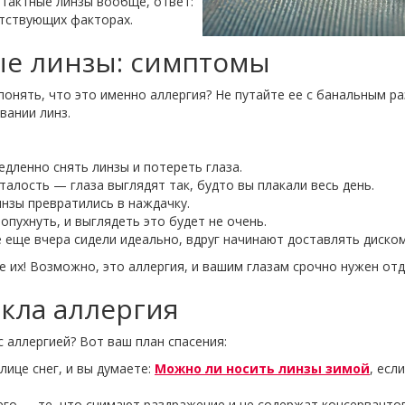
нтактные линзы вообще, ответ:
путствующих факторах.
ые линзы: симптомы
 понять, что это именно аллергия? Не путайте ее с банальным 
вании линз.
едленно снять линзы и потереть глаза.
талость — глаза выглядят так, будто вы плакали весь день.
инзы превратились в наждачку.
опухнуть, и выглядеть это будет не очень.
 еще вчера сидели идеально, вдруг начинают доставлять диско
е их! Возможно, это аллергия, и вашим глазам срочно нужен отд
икла аллергия
с аллергией? Вот ваш план спасения:
лице снег, и вы думаете:
Можно ли носить линзы зимой
, есл
го — те, что снимают раздражение и не содержат консервантов