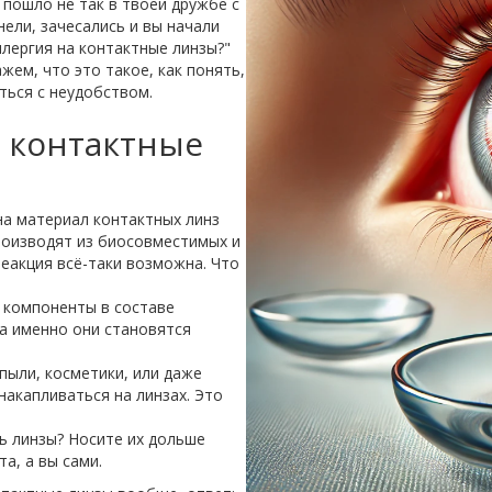
о пошло не так в твоей дружбе с
ели, зачесались и вы начали
лергия на контактные линзы?"
жем, что это такое, как понять,
ться с неудобством.
а контактные
на материал контактных линз
роизводят из биосовместимых и
еакция всё-таки возможна. Что
е компоненты в составе
а именно они становятся
 пыли, косметики, или даже
накапливаться на линзах. Это
ь линзы? Носите их дольше
а, а вы сами.