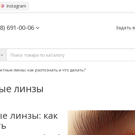
Instagram
68) 691-00-06
Задать 
актные линзы: как распознать и что делать?
ные линзы
е линзы: как
ть