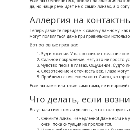
Если вы сомневаетесь, бывает ли аллергия на ко
да, но чаще речь идет не о самих линзах, а о со
Аллергия на контактн
Теперь давайте перейдем к самому важному: как
могут появляться даже при правильном использо
Вот основные признаки:
Зуд и жжение. У вас возникает желание нем
Сильное покраснение. Нет, это не просто ус
Чувство песка в глазах. Ощущение, будто л
Слезотечение и отечность век. Глаза могут 
Проблемы с ношением линз. Линзы, которые
Если вы заметили такие симптомы, не игнорируйт
Что делать, если возн
Вы узнали симптомы и уверены, что столкнулись 
Снимите линзы. Немедленно! Даже если на у
очки, пока ситуация не прояснится.
Используйте увлажняющие капли. Лучше все