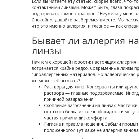
Если вы читаете эту статью, скорее всего, что-т
контактными линзами. Может быть, глаза покрасн
подозревать самое страшное: "Неужели у меня ал
Спокойно, давайте разберемся вместе. Мы расска
что это именно аллергия, и главное — как справи
Бывает ли аллергия н
линзы
Начнем с хорошей новости: настоящая аллергия 
встречается крайне редко. Современные линзы п
гипоаллергенных материалов. Но аллергическая р
же может её вызвать?
Растворы для линз. Консерванты или други
раствора — главные подозреваемые. Иногд
причиной раздражения.
Скопление загрязнений на линзах. Частички
остатков белка из слезной жидкости могут 
частая причина дискомфорта.
Гигиена и правила ношения. Забыли промыт
положенного? Тут даже не аллергия виноват