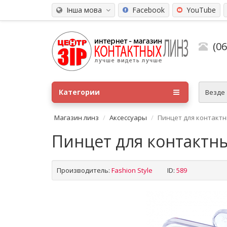
Інша мова
Facebook
YouTube
(0
Категории
Везде
Магазин линз
Аксессуары
Пинцет для контактн
Пинцет для контактны
Производитель:
Fashion Style
ID:
589