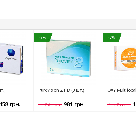
-7%
-7%
шт.)
PureVision 2 HD (3 шт.)
OXY Multifoca
458 грн.
981 грн.
1
1 050 грн.
1 305 грн.