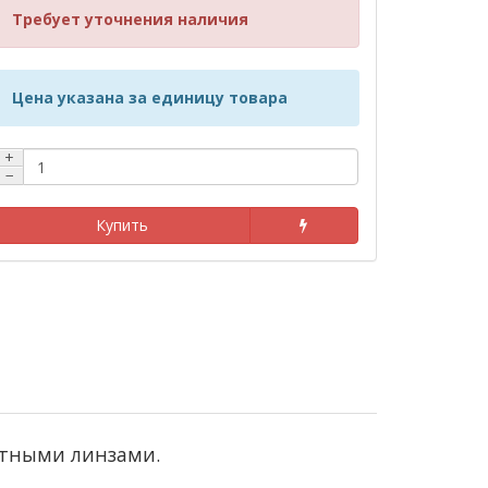
Требует уточнения наличия
Цена указана за единицу товара
+
−
Купить
ктными линзами.