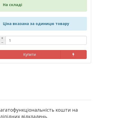
На складі
Ціна вказана за одиницю товару
+
−
Купити
. Багатофункціональність кошти на
 ліпідних відкладень.