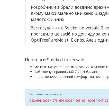
Розробники зібрали воєдино враження
якому максимально знижено шкідлив
малотоксичних.
Застосування в Soleko Universale 2
поставило це засіб по догляду за к
OptiFreePureMoist, Ekinos. Але з о
Переваги Soleko Universale
містить натуральний змащуючий компонент h
забезпечує правильний 7,2 pH-баланс
надає неперевершений комфорт на весь пері
Замовити лінзи швидко
(068) 691-0006
/
(073) 691-0006
/
(095) 691-0006
/
(047) 25