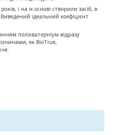
ків, і на їх основі створили засіб, в
 Виведений ідеальний коефіцієнт
ванням полікватерніум відразу
озчинами, як BioTrue,
жче.