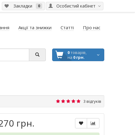
Закладки
Особистий кабінет
0
ання
Акції та знижки
Статті
Про нас
0
товарів,
на
0 грн.
3 відгуків
270 грн.