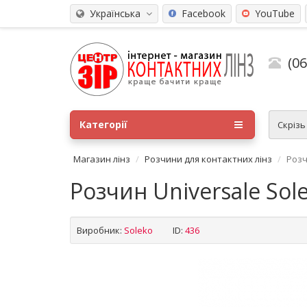
Українська
Facebook
YouTube
(0
Категорії
Скріз
Магазин лінз
Розчини для контактних лінз
Розч
Розчин Universale Sol
Виробник:
Soleko
ID:
436