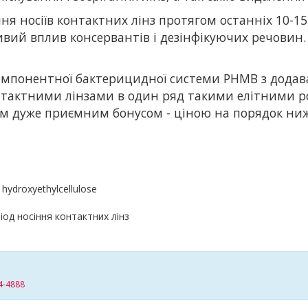
 носіїв контактних лінз протягом останніх 10-15 ро
ий вплив консервантів і дезінфікуючих речовин.
-компонентної бактерицидної системи PHMB з дода
онтактними лінзами в один ряд такими елітними р
дним дуже приємним бонусом - ціною на порядок ни
ydroxyethylcellulose
од носіння контактних лінз
4-4888