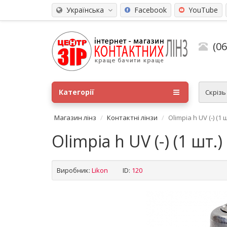
Українська
Facebook
YouTube
(0
Категорії
Скріз
Магазин лінз
Контактні лінзи
Olimpia h UV (-) (1 ш
Olimpia h UV (-) (1 шт.)
Виробник:
Likon
ID:
120