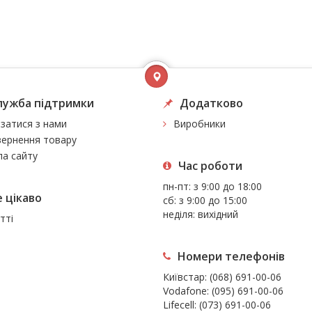
лужба підтримки
Додатково
язатися з нами
Виробники
ернення товару
а сайту
Час роботи
пн-пт: з 9:00 до 18:00
 цiкаво
сб: з 9:00 до 15:00
неділя: вихідний
тті
Номери телефонів
Київстар:
(068) 691-00-06
Vodafone:
(095) 691-00-06
Lifecell:
(073) 691-00-06