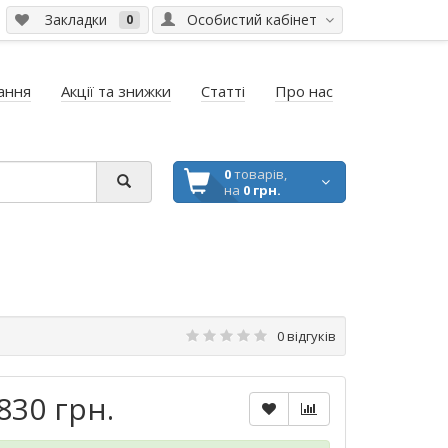
Закладки
Особистий кабінет
0
ання
Акції та знижки
Статті
Про нас
0
товарів,
на
0 грн.
0 відгуків
830 грн.