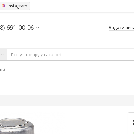
Instagram
68) 691-00-06
Задати пит
ь
т.)