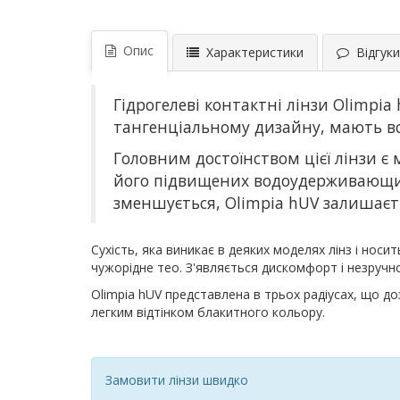
Опис
Характеристики
Відгуки 
Гідрогелеві контактні лінзи Olimpia
тангенціальному дизайну, мають всі 
Головним достоїнством цієї лінзи є м
його підвищених водоудерживающих в
зменшується, Olimpia hUV залишаєт
Сухість, яка виникає в деяких моделях лінз і носи
чужорідне тео. З'являється дискомфорт і незручно
Olimpia hUV представлена ​​в трьох радіусах, що 
легким відтінком блакитного кольору.
Замовити лінзи швидко