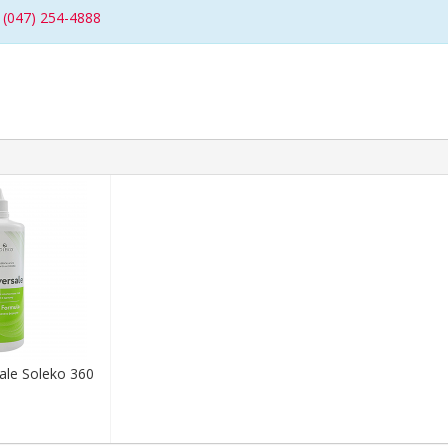
/
(047) 254-4888
ale Soleko 360