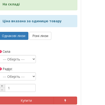
На складі
Ціна вказана за одиницю товару
Однакові лінзи
Різні лінзи
Сила
Радіус
+
−
Купити