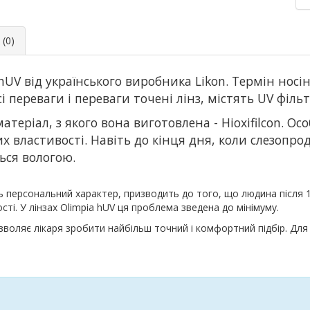
(0)
 hUV від українського виробника Likon. Термін носін
переваги і переваги точені лінз, містять UV фільт
атеріал, з якого вона виготовлена ​​- Hioxifilcon. О
ластивості. Навіть до кінця дня, коли слезопроду
ься вологою.
ть персональний характер, призводить до того, що людина після 1
сті. У лінзах Olimpia hUV ця проблема зведена до мінімуму.
дозволяє лікаря зробити найбільш точний і комфортний підбір. Дл