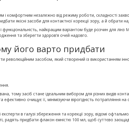
м і комфортним незалежно від режиму роботи, складності захвор
бати якісні засоби для контактної корекції зору, а й обрати на
і функціональність, найкращим варіантом буде розчин для лінз M
одження та зберегти здоров’я очей надовго.
чому його варто придбати
ати революційним засобом, який створений із використанням інно
ення.
на, тому засіб стане ідеальним вибором для різних видів контактн
а ефективно очищує її, мінімізуючи вірогідність потрапляння на
 експерти в галузі збереження та корекції зору, відомі офтальм
і, радять придбати флакон ємністю 100 мл, щоб суттєво заощадити