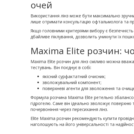
очей
Використання лінз може бути максимально зручни
лише отримати консультацію офтальмолога та прид
Якщо головними критеріями вибору є безпечність 
дбайливе піклування, дозволить уникнути їх пошк
Maxima Elite розчин: 
Maxima Elite розчин для лінз сміливо можна вваж
тестувань. Він поєднує в собі:
якісний сурфактатний очисник;
зволожувальний компонент;
поверхневі агенти для зволоження та очищ
Формула розчина Maxima Elite ретельно збалансова
гідрогелю. Саме він ідеально зволожує поверхню т
почервоніння через пересихання лінз.
Elite Maxima розчин рекомендують купити провідні
наголошують на його універсальності та надійност