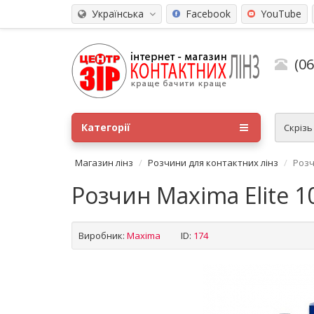
Українська
Facebook
YouTube
(0
Категорії
Скріз
Магазин лінз
Розчини для контактних лінз
Розч
Розчин Maxima Elite 1
Виробник:
Maxima
ID:
174