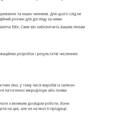
ювання та інших чинників. Для цього слід не
дійний розчин для догляду за ними.
axima Elite. Саме він забезпечить вашим лінзам
ваційних розробок і результатів численних
их лінз, у тому числі виробів із силікон-
 очі патогенної мікрофлори або появи
ологи з великим досвідом роботи. Вони
 на ціні, але не на якості продукції.