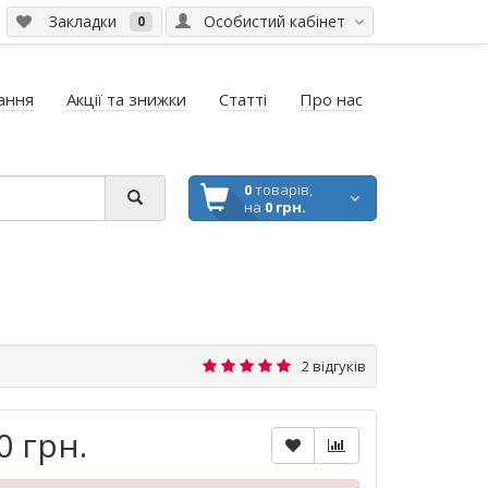
Закладки
Особистий кабінет
0
ання
Акції та знижки
Статті
Про нас
0
товарів,
на
0 грн.
2 відгуків
0 грн.