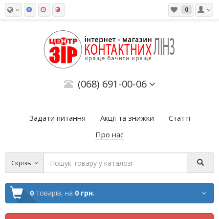
0
(068) 691-00-06
Задати питання
Акції та знижки
Статті
Про нас
Скрізь
0
товарів,
на
0 грн.