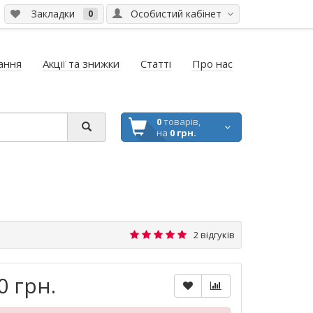
Закладки
Особистий кабінет
0
ання
Акції та знижки
Статті
Про нас
0
товарів,
на
0 грн.
2 відгуків
0 грн.