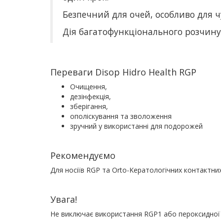
Безпечний для очей, особливо для 
Д
ія багатофункціонального розчину
Переваги
Disop Hidro Health RGP
Очищення,
дезінфекція,
зберігання,
ополіскування та зволоження
зручний у використанні для подорожей
Рекоменд
уємо
Д
ля носіїв RGP та Orto-K
ератологічних контактни
Увага!
Н
е виключає використання RGP1 або пероксидної 