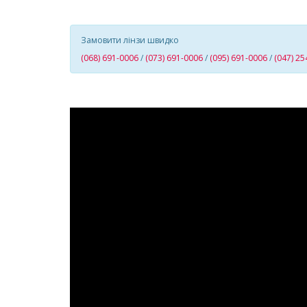
Замовити лінзи швидко
(068) 691-0006
/
(073) 691-0006
/
(095) 691-0006
/
(047) 25