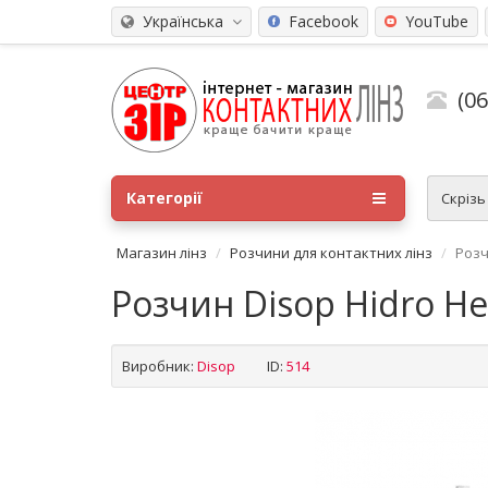
Українська
Facebook
YouTube
(0
Категорії
Скріз
Магазин лінз
Розчини для контактних лінз
Розч
Розчин Disop Hidro He
Виробник:
Disop
ID:
514