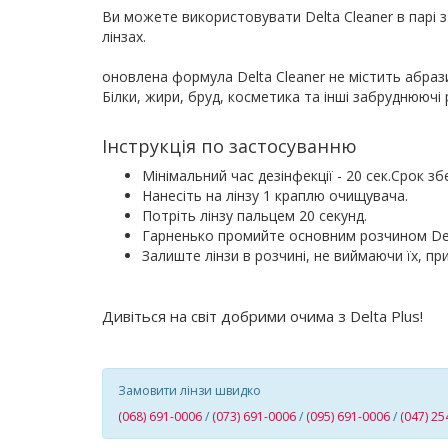
Ви можете використовувати Delta Cleaner в парі 
лінзах.
оновлена ​​формула Delta Cleaner не містить абраз
Білки, жири, бруд, косметика та інші забруднюючі
Інструкція по застосуванню
Мінімальний час дезінфекції - 20 сек.Срок збе
Нанесіть на лінзу 1 краплю очищувача.
Потріть лінзу пальцем 20 секунд.
Гарненько промийте основним розчином Delt
Залиште лінзи в розчині, не виймаючи їх, при
Дивіться на світ добрими очима з Delta Plus!
Замовити лінзи швидко
(068) 691-0006
/
(073) 691-0006
/
(095) 691-0006
/
(047) 25