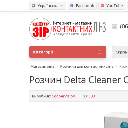
Українська
Facebook
YouTube
(0
Категорії
Скріз
Магазин лінз
Розчини для контактних лінз
Розч
Розчин Delta Cleaner C
Виробник:
CooperVision
ID:
508