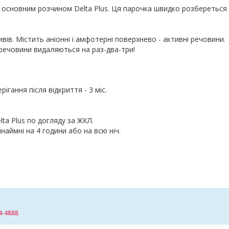
з основним розчином Delta Plus. Ця парочка швидко розбереться
ивів. Містить аніонні і амфотерні поверхнево - активні речовини.
 речовини видаляються на раз-два-три!
рігання після відкриття - 3 міс.
a Plus по догляду за ЖКЛ.
наймні на 4 години або на всю ніч.
4-4888