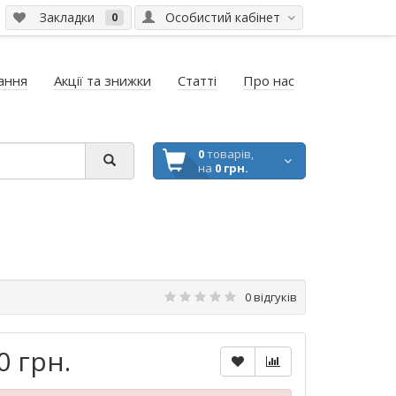
Закладки
Особистий кабінет
0
ання
Акції та знижки
Статті
Про нас
0
товарів,
на
0 грн.
0 відгуків
0 грн.