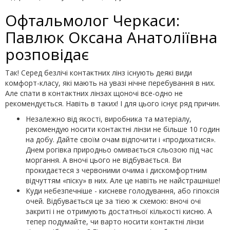
Офтальмолог Черкаси:
Павлюк Оксана Анатоліївна
розповідає
Так! Серед безлічі контактних лінз існують деякі види
комфорт-класу, які мають на увазі нічне перебування в них.
Але спати в контактних лінзах щоночі все-одно не
рекомендується. Навіть в таких! І для цього існує ряд причин.
Незалежно від якості, виробника та матеріалу,
рекомендую носити контактні лінзи не більше 10 годин
на добу. Дайте своїм очам відпочити і «продихатися».
Днем рогівка природньо омивається сльозою під час
моргання. А вночі цього не відбувається. Ви
прокидаєтеся з червоними очима і дискомфортним
відчуттям «піску» в них. Але це навіть не найстрашніше!
Куди небезпечніше - кисневе голодування, або гіпоксія
очей. Відбувається це за тією ж схемою: вночі очі
закриті і не отримують достатньої кількості кисню. А
тепер подумайте, чи варто носити контактні лінзи