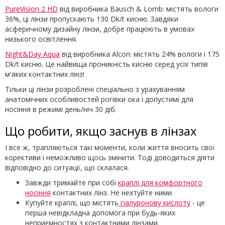
PureVision 2 HD
від виробника Bausch & Lomb: містять вологи
36%, ці лінзи пропускають 130 Dk/t кисню. Завдяки
асферичному дизайну лінзи, добре працюють в умовах
низького освітлення.
Night&Day Aqua
від виробника Alcon: містять 24% вологи і 175
Dk/t кисню. Це найвища проникність кисню серед усіх типів
м'яких контактних лінз!
Тільки ці лінзи розроблені спеціально з урахуванням
анатомічних особливостей рогівки ока і допустимі для
носіння в режимі день/ніч 30 діб.
Що робити, якщо заснув в лінзах
І все ж, трапляються такі моменти, коли життя вносить свої
корективи і неможливо щось змінити. Тоді доводиться діяти
відповідно до ситуації, що склалася.
Завжди тримайте при собі
краплі для комфортного
носіння
контактних лінз. Не нехтуйте ними.
Купуйте краплі, що містять
гіалуронову кислоту
- це
перша невідкладна допомога при будь-яких
неприємностях з контактними лінзами.