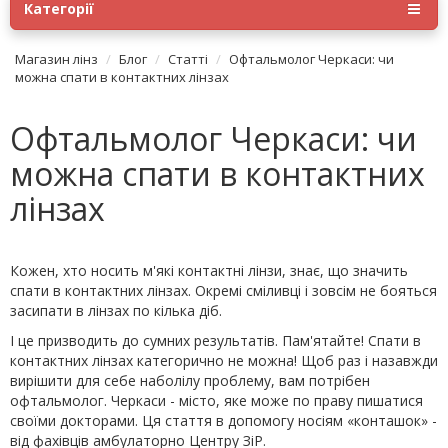
Категорії
Магазин лінз
Блог
Статті
Офтальмолог Черкаси: чи
можна спати в контактних лінзах
Офтальмолог Черкаси: чи
можна спати в контактних
лінзах
Кожен, хто носить м'які контактні лінзи, знає, що значить
спати в контактних лінзах. Окремі сміливці і зовсім не бояться
засипати в лінзах по кілька діб.
І це призводить до сумних результатів. Пам'ятайте! Спати в
контактних лінзах категорично не можна! Щоб раз і назавжди
вирішити для себе наболілу проблему, вам потрібен
офтальмолог. Черкаси - місто, яке може по праву пишатися
своїми докторами. Ця стаття в допомогу носіям «конташок» -
від фахівців амбулаторно Центру ЗіР.