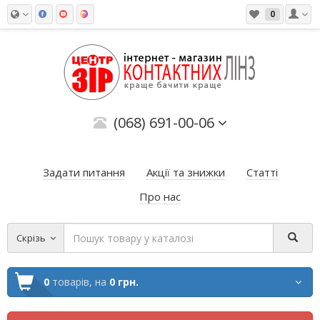
0
(068) 691-00-06
Задати питання
Акції та знижки
Статті
Про нас
Скрізь
0
товарів,
на
0 грн.