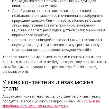
кілька діб поспіль? Гіпоксія - «ваш вірний друг» для
виникнення очних інфекцій.
Перебуваючи в контактних лінзах вдень і вночі, ви
позбавляєте очі можливості очищення від забруднень
природним шляхом. Лінзи, як губка, збирають білкові,
ліпідні відкладення і стають причиною виникнення
інфекцій. У вас в 9 разів підвищується ризик виникнення
виразкового кератиту!
Нарешті, через цілодобового носіння контактних лінз
порушується відтік вуглекислого газу і рогівка знову
стає вразливою перед цілою армадою мікробів.
Тепер ви знаєте, чому не можна спати в контактних лінзах.
Хочеться вірити, що ніхто не буде використовувати контактні
лінзи бездумно, всупереч інструкціям виробників і порад
офтальмологів.
У яких контактних лінзах можна
спати
Асортимент контактних лінз салону Центра ЗіР має лінійку
продуктів, які позиціонуються виробниками, як «
30 днів не
знімаючи» або більш звично «ніч-день
».