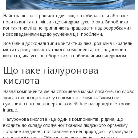
Найстрашніша страшилка для тих, хто збирається або вже
носить контактні лінзи - це синдром сухого ока. Виробники
контактних лінз не припиняють працювати над розробками і
нововведеннями щодо усунення цієї проблеми.
Все більш досконалі типи контактних лінз, розчинів і крапель
містять різну кількість такого компонента, як гіалуронова
кислота, яка успішно бореться з набридливим синдромом.
Що таке гіалуронова
кислота
Назва компонента діє на споживача кілька лякаюче, бо слово
«кислота» асоціюється у свідомості з чимось їдким і не
сумісним з ніжною поверхнею очей. Але насправді все трохи
інакше.
Гіалуронова кислота - це один з компонентів, рідина, що
входить до складу сполучної тканини людського організму.
Головне завдання, поставлене на неї природою - утримувати
в організмі вологу. Образно висловлюючись, всього з