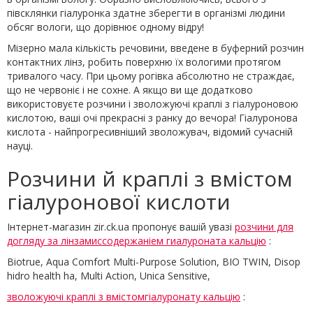
півсклянки гіалуронка здатне зберегти в організмі людини
обсяг вологи, що дорівнює одному відру!
Мізерно мала кількість речовини, введене в буферний розчин
контактних лінз, робить поверхню їх вологими протягом
тривалого часу. При цьому рогівка абсолютно не страждає,
що не червоніє і не сохне. А якщо ви ще додатково
використовуєте розчини і зволожуючі краплі з гіалуроновою
кислотою, ваші очі прекрасні з ранку до вечора! Гіалуронова
кислота - найпрогресивніший зволожувач, відомий сучасній
науці.
Розчини й краплі з вмістом
гіалуронової кислоти
Інтернет-магазин zir.ck.ua пропонує вашій увазі
розчини для
догляду за лінзамиссодержаніем гиалуроната кальцію
:
Biotrue, Aqua Comfort Multi-Purpose Solution, BIO TWIN, Disop
hidro health ha, Multi Action, Unica Sensitive,
зволожуючі краплі з вмістомгіалуронату кальцію
: