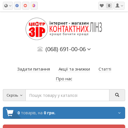
0
(068) 691-00-06
Задати питання
Акції та знижки
Статті
Про нас
Скрізь
0
товарів,
на
0 грн.