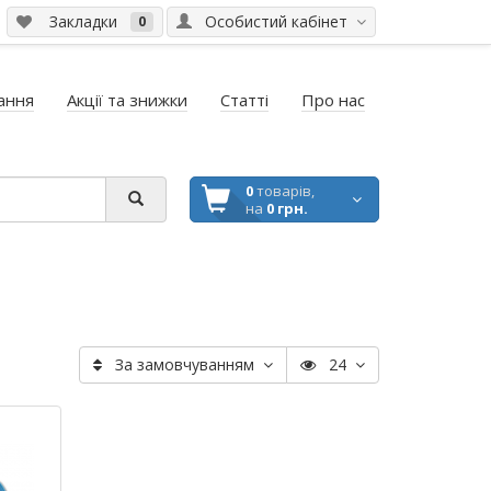
Закладки
Особистий кабінет
0
ання
Акції та знижки
Статті
Про нас
0
товарів,
на
0 грн.
За замовчуванням
24