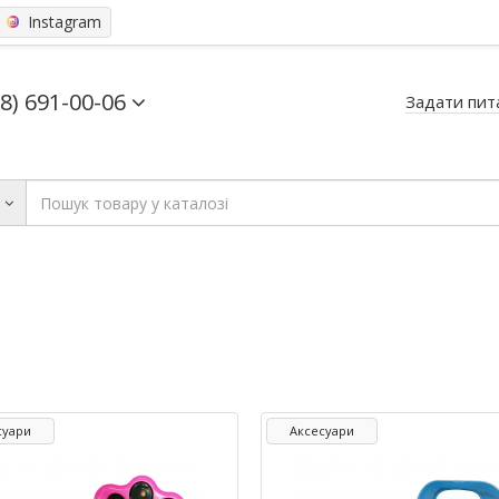
Instagram
68) 691-00-06
Задати пит
ь
суари
Аксесуари