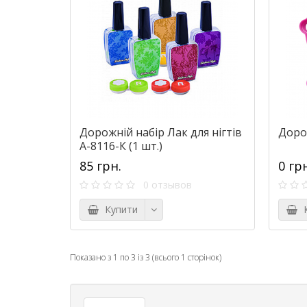
Дорожній набір Лак для нігтів
Дорож
А-8116-К (1 шт.)
85 грн.
0 гр
0 отзывов
Купити
К
Показано з 1 по 3 із 3 (всього 1 сторінок)