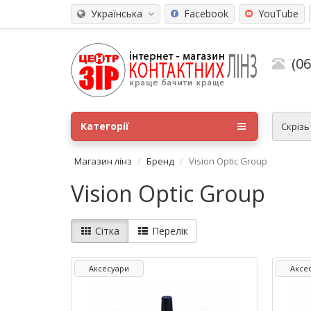
Українська
Facebook
YouTube
(0
Категорії
Скріз
Магазин лінз
Бренд
Vision Optic Group
Vision Optic Group
Сітка
Перелік
Аксесуари
Аксе