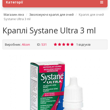
Категорії
Магазин лінз
Зволожуючі краплі для очей
Краплі для очей
Systane Ultra 3 ml
Краплі Systane Ultra 3 ml
Виробник:
Alсon
ID:
531
1 відгуків