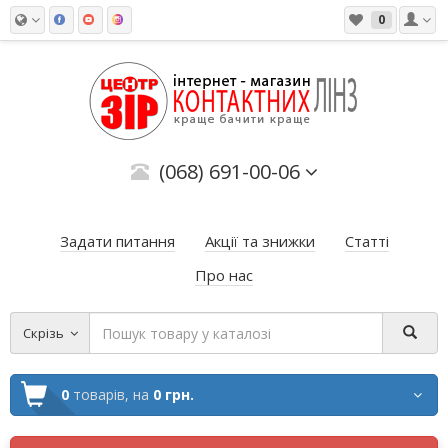
0
(068) 691-00-06
Задати питання
Акції та знижки
Статті
Про нас
Скрізь
0
товарів,
на
0 грн.