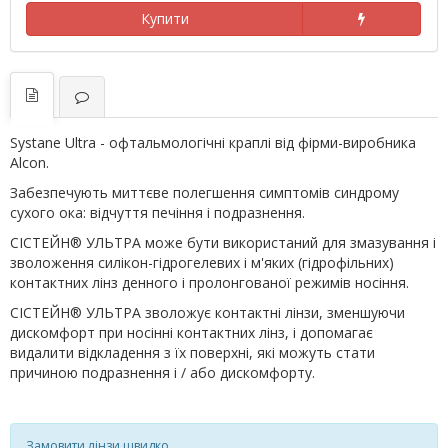
Купити
Systane Ultra - офтальмологічні краплі від фірми-виробника
Alcon.
Забезпечують миттєве полегшення симптомів синдрому
сухого ока: відчуття печіння і подразнення.
СІСТЕЙН® УЛЬТРА може бути використаний для змазування і
зволоження силікон-гідрогелевих і м'яких (гідрофільних)
контактних лінз денного і пролонгованої режимів носіння.
СІСТЕЙН® УЛЬТРА зволожує контактні лінзи, зменшуючи
дискомфорт при носінні контактних лінз, і допомагає
видалити відкладення з їх поверхні, які можуть стати
причиною подразнення і / або дискомфорту.
Замовити лінзи швидко