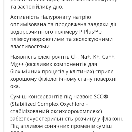
та заспокійливу дію.
Активність гіалуронату натрію
оптимізована та продовжена завдяки дії
водорозчинного полімеру P-Plus™ з
плівкоутворюючими та зволожуючими
властивостями.
Наявність електролітів Cl-, Na+, K+, Ca++,
Mg++ (важливих компонентів для
біохімічних процесів у клітинах) сприяє
хорошому фізіологічному стану поверхні
ока.
Суміш консервантів під назвою SCO®
(Stabilized Complex Oxychloro –
стабілізований оксихлорокомплекс)
забезпечує стерильність розчину у флаконі.
Під впливом сонячних променів суміш