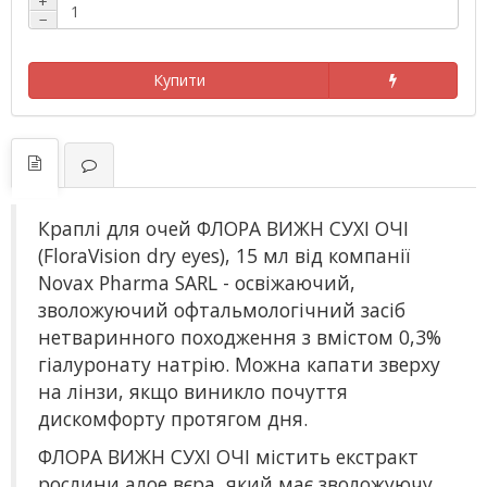
+
−
Купити
Краплі для очей ФЛОРА ВИЖН СУХІ ОЧІ
(FloraVision dry eyes), 15 мл від компанії
Novax Pharma SARL - освіжаючий,
зволожуючий офтальмологічний засіб
нетваринного походження з вмістом 0,3%
гіалуронату натрію. Можна капати зверху
на лінзи, якщо виникло почуття
дискомфорту протягом дня.
ФЛОРА ВИЖН СУХІ ОЧІ містить екстракт
рослини алое вєра, який має зволожуючу