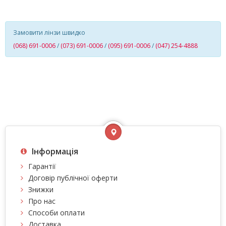
Замовити лінзи швидко
(068) 691-0006
/
(073) 691-0006
/
(095) 691-0006
/
(047) 254-4888
Інформація
Гарантії
Договір публічної оферти
Знижки
Про нас
Способи оплати
Доставка