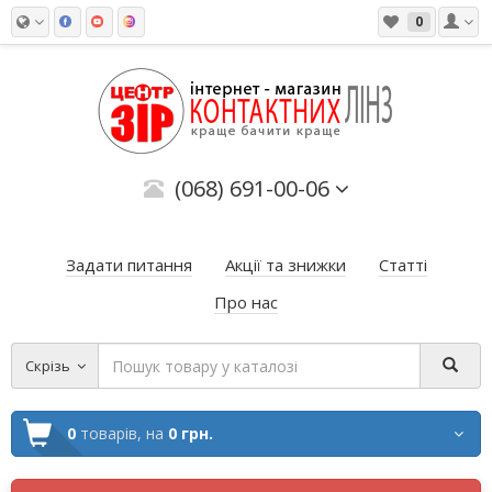
0
(068) 691-00-06
Задати питання
Акції та знижки
Статті
Про нас
Скрізь
0
товарів,
на
0 грн.