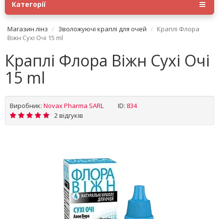
Категорії
Магазин лінз
Зволожуючі краплі для очей
Краплі Флора
Віжн Сухі Очі 15 ml
Краплі Флора Віжн Сухі Очі
15 ml
Виробник:
Novax Pharma SARL
ID:
834
2 відгуків