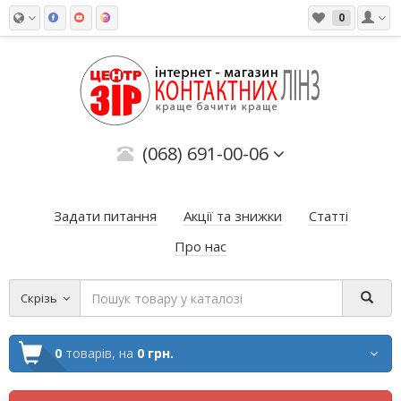
0
(068) 691-00-06
Задати питання
Акції та знижки
Статті
Про нас
Скрізь
0
товарів,
на
0 грн.