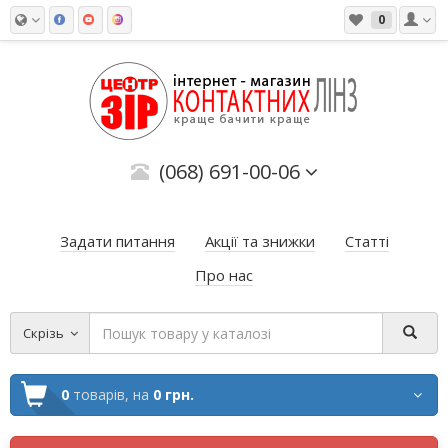
0
(068) 691-00-06
Задати питання
Акції та знижки
Статті
Про нас
Скрізь
0
товарів,
на
0 грн.