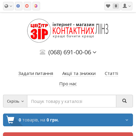
0
(068) 691-00-06
Задати питання
Акції та знижки
Статті
Про нас
Скрізь
0
товарів,
на
0 грн.