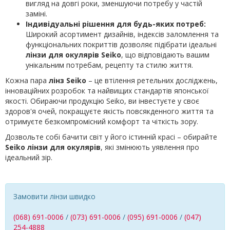
вигляд на довгі роки, зменшуючи потребу у частій
заміні.
Індивідуальні рішення для будь-яких потреб:
Широкий асортимент дизайнів, індексів заломлення та
функціональних покриттів дозволяє підібрати ідеальні
лінзи для окулярів Seiko
, що відповідають вашим
унікальним потребам, рецепту та стилю життя.
Кожна пара
лінз Seiko
– це втілення ретельних досліджень,
інноваційних розробок та найвищих стандартів японської
якості. Обираючи продукцію Seiko, ви інвестуєте у своє
здоров'я очей, покращуєте якість повсякденного життя та
отримуєте безкомпромісний комфорт та чіткість зору.
Дозвольте собі бачити світ у його істинній красі – обирайте
Seiko лінзи для окулярів
, які змінюють уявлення про
ідеальний зір.
Замовити лінзи швидко
(068) 691-0006
/
(073) 691-0006
/
(095) 691-0006
/
(047)
254-4888