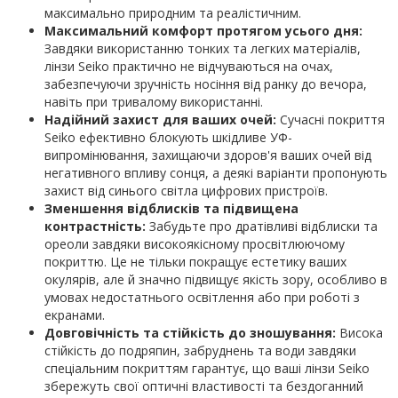
максимально природним та реалістичним.
Максимальний комфорт протягом усього дня:
Завдяки використанню тонких та легких матеріалів,
лінзи Seiko практично не відчуваються на очах,
забезпечуючи зручність носіння від ранку до вечора,
навіть при тривалому використанні.
Надійний захист для ваших очей:
Сучасні покриття
Seiko ефективно блокують шкідливе УФ-
випромінювання, захищаючи здоров'я ваших очей від
негативного впливу сонця, а деякі варіанти пропонують
захист від синього світла цифрових пристроїв.
Зменшення відблисків та підвищена
контрастність:
Забудьте про дратівливі відблиски та
ореоли завдяки високоякісному просвітлюючому
покриттю. Це не тільки покращує естетику ваших
окулярів, але й значно підвищує якість зору, особливо в
умовах недостатнього освітлення або при роботі з
екранами.
Довговічність та стійкість до зношування:
Висока
стійкість до подряпин, забруднень та води завдяки
спеціальним покриттям гарантує, що ваші лінзи Seiko
збережуть свої оптичні властивості та бездоганний