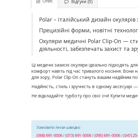
Опис
Відгуки (0)
Polar – італійський дизайн окулярів
Прецизійні форми, новітні технолог
Окуляри медичні Polar Clip-On — с
діяльності, забезпечать захист та зру
Ці медичні захисні окуляри ідеально підходять дл
комфорт навіть під час тривалого носіння. Вони н
для зору, Polar Clip-On стануть вашим надійним п
Надійність, стиль і зручність в одному аксесуарі 
Не відкладайте турботу про свої очі! Купити мед
Замовити лінзи швидко
(068) 691-0006
/
(073) 691-0006
/
(095) 691-0006
/
(047) 25