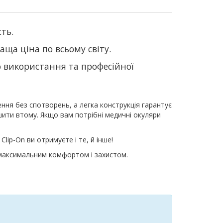
сть.
аща ціна по всьому світу.
о використання та професійної
ення без спотворень, а легка конструкція гарантує
шити втому. Якщо вам потрібні медичні окуляри
lip-On ви отримуєте і те, й інше!
я максимальним комфортом і захистом.