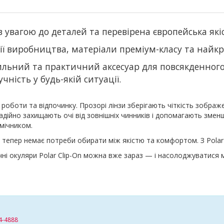
 з увагою до деталей та перевірена європейська які
ії виробництва, матеріали преміум-класу та найкр
тильний та практичний аксесуар для повсякденног
чність у будь-якій ситуації.
я роботи та відпочинку. Прозорі лінзи зберігають чіткість зображ
адійно захищають очі від зовнішніх чинників і допомагають змен
омічником.
— тепер немає потреби обирати між якістю та комфортом. З Polar C
ичні окуляри Polar Clip-On можна вже зараз — і насолоджуватис
4-4888