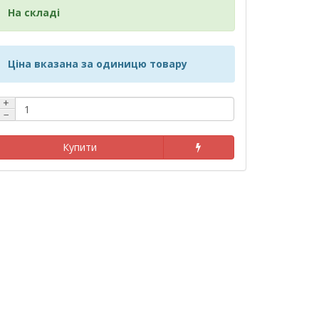
На складі
Ціна вказана за одиницю товару
+
−
Купити