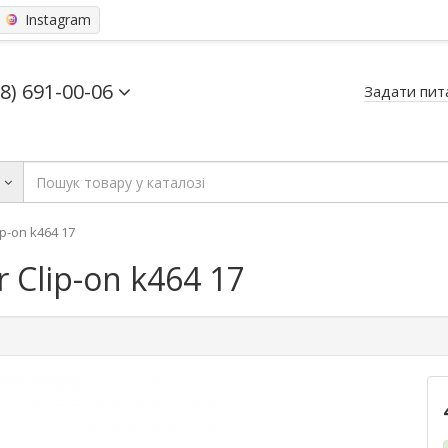
Instagram
68) 691-00-06
Задати пит
ь
p-on k464 17
 Clip-on k464 17