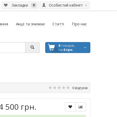
Закладки
Особистий кабінет
0
ання
Акції та знижки
Статті
Про нас
0
товарів,
на
0 грн.
0 відгуків
4 500 грн.