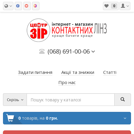
0
(068) 691-00-06
Задати питання
Акції та знижки
Статті
Про нас
Скрізь
0
товарів,
на
0 грн.