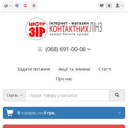
0
(068) 691-00-06
Задати питання
Акції та знижки
Статті
Про нас
Скрізь
0
товарів,
на
0 грн.