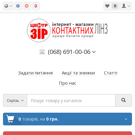
0
(068) 691-00-06
Задати питання
Акції та знижки
Статті
Про нас
Скрізь
0
товарів,
на
0 грн.