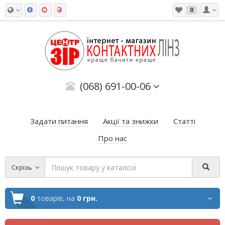
0
(068) 691-00-06
Задати питання
Акції та знижки
Статті
Про нас
Скрізь
0
товарів,
на
0 грн.