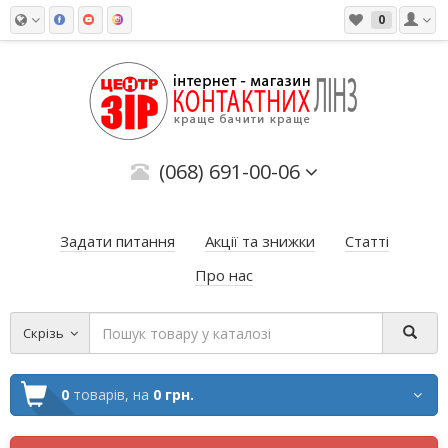
0
(068) 691-00-06
Задати питання
Акції та знижки
Статті
Про нас
Скрізь
0
товарів,
на
0 грн.