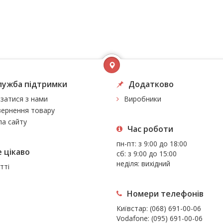
лужба підтримки
Додатково
язатися з нами
Виробники
ернення товару
а сайту
Час роботи
пн-пт: з 9:00 до 18:00
 цiкаво
сб: з 9:00 до 15:00
неділя: вихідний
тті
Номери телефонів
Київстар:
(068) 691-00-06
Vodafone:
(095) 691-00-06