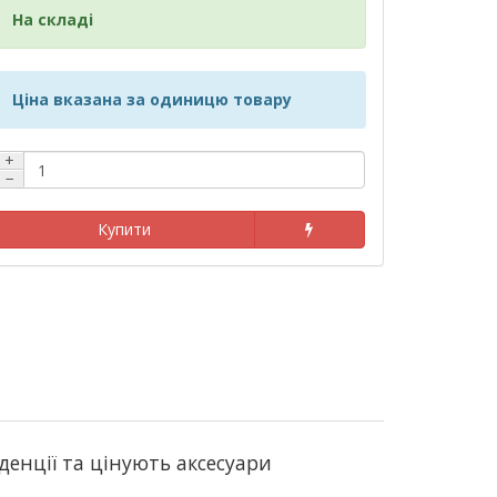
На складі
Ціна вказана за одиницю товару
+
−
Купити
нденції та цінують аксесуари