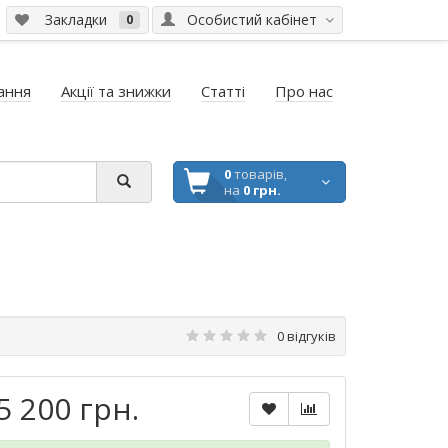
Закладки
Особистий кабінет
0
ання
Акції та знижки
Статті
Про нас
0
товарів,
на
0 грн.
0 відгуків
5 200 грн.